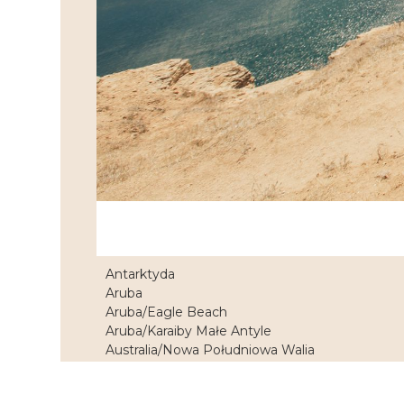
Antarktyda
Aruba
Aruba/Eagle Beach
Aruba/Karaiby Małe Antyle
Australia/Nowa Południowa Walia
Austria/Glocknet Dolomiten
Austria/Górna Austria