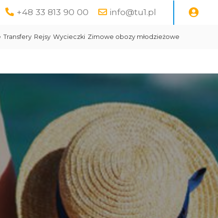
+48 33 813 90 00
info@tu1.pl
e
Transfery
Rejsy
Wycieczki
Zimowe obozy młodzieżowe