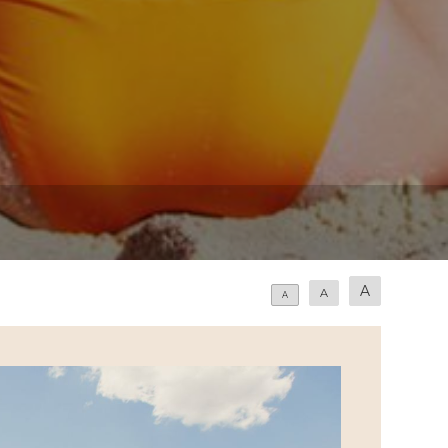
A
A
A