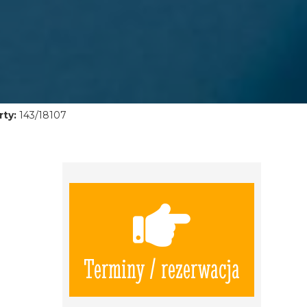
ty:
143/18107
Terminy / rezerwacja