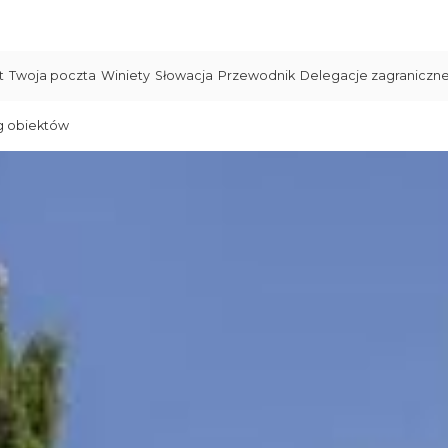
t
Twoja poczta
Winiety
Słowacja
Przewodnik
Delegacje zagraniczn
g obiektów