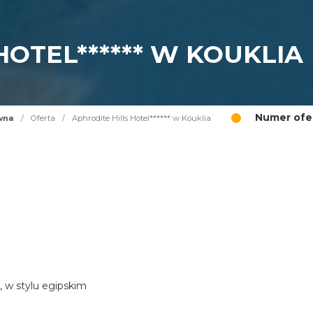
HOTEL****** W KOUKLIA
Numer ofer
wna
/
Oferta
/
Aphrodite Hills Hotel****** w Kouklia
, w stylu egipskim