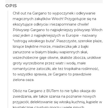
OPIS
Chill out na Gargano to wypoczynek i odkrywanie
magicznych zakątków Włoch! Przygotujcie się na
ekscytujące odkrycia i niezapomniane chwile!
Półwysep Gargano to najpiękniejszy półwysep Włoch
oraz jeden z najpiękniejszych w Europie - nazwany
"ostrogą włoskiego buta". Piaszczyste, szerokie plaże,
lśniące błękitne morze, miasteczka jak z bajki
zanurzone w białym blasku wapiennych skał,
wszechobecne gaje oliwne, skaliste zbocza, urokliwe
groty wyrzeźbione przez wiatr i wodę, małe
romantyczne zatoczki, ale też tropikalna roślinność,
to wszystko sprawia, że Gargano to prawdziwie
zielona oaza.
Obóz na Gargano z BUTem to nie tylko okazja do
zwiedzania, ale także szansa na poznanie nowych
przyjaciół, delektowanie się włoską kuchnią, kąpiele w
krystalicznie czystym morzu i wiele innych