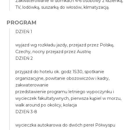
Zakwaterowanie w domkach 4-6 osobowy z łazienką,
TV, lodówką, suszarką do włosów, klimatyzacją.
PROGRAM
DZIEŃ 1
wyjazd wg rozkładu jazdy, przejazd przez Polskę,
Czechy, nocny przejazd przez Austrię
DZIEŃ 2
przyjazd do hotelu ok. godz 15:30, spotkanie
organizacyjne, powitanie obozowiczów i kadry,
zakwaterowanie
przedstawienie programu letniego wypoczynku i
wycieczek fakultatywnych, pierwsza kąpiel w morzu,
walk around po okolicy, kolacja
DZIEŃ 3-8
wycieczka autokarowa do dwóch pereł Półwyspu