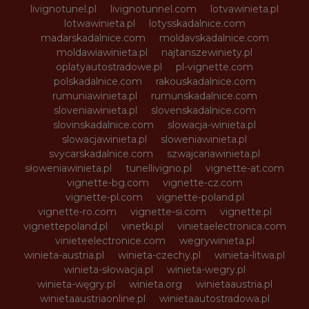
livignotunel.pl
livignotunnel.com
lotvawinieta.pl
lotwawinieta.pl
lotysskadalnice.com
madarskadalnice.com
moldavskadalnice.com
moldawiawinieta.pl
najtanszewiniety.pl
oplatyautostradowe.pl
pl-vignette.com
polskadalnice.com
rakouskadalnice.com
rumuniawinieta.pl
rumunskadalnice.com
sloveniawinieta.pl
slovenskadalnice.com
slovinskadalnice.com
slowacja-winieta.pl
slowacjawinieta.pl
sloweniawinieta.pl
svycarskadalnice.com
szwajcariawinieta.pl
słoweniawinieta.pl
tunellivigno.pl
vignette-at.com
vignette-bg.com
vignette-cz.com
vignette-pl.com
vignette-poland.pl
vignette-ro.com
vignette-si.com
vignette.pl
vignettepoland.pl
vinetki.pl
vinietaelectronica.com
vinieteelectronice.com
wegrywinieta.pl
winieta-austria.pl
winieta-czechy.pl
winieta-litwa.pl
winieta-słowacja.pl
winieta-wegry.pl
winieta-węgry.pl
winieta.org
winietaaustria.pl
winietaaustriaonline.pl
winietaautostradowa.pl