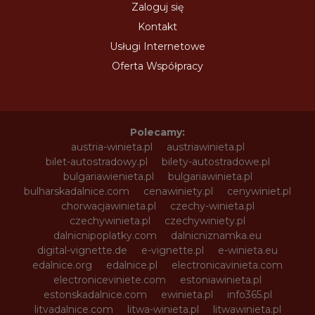
Zaloguj się
Kontakt
Usługi Internetowe
Oferta Współpracy
Polecamy:
austria-winieta.pl
austriawinieta.pl
bilet-autostradowy.pl
bilety-autostradowe.pl
bulgariawienieta.pl
bulgariawinieta.pl
bulharskadalnice.com
cenawiniety.pl
cenywiniet.pl
chorwacjawinieta.pl
czechy-winieta.pl
czechywinieta.pl
czechywiniety.pl
dalnicnipoplatky.com
dalnicniznamka.eu
digital-vignette.de
e-vignette.pl
e-winieta.eu
edalnice.org
edalnice.pl
electronicavinieta.com
electroniceviniete.com
estoniawinieta.pl
estonskadalnice.com
ewinieta.pl
info365.pl
litvadalnice.com
litwa-winieta.pl
litwawinieta.pl