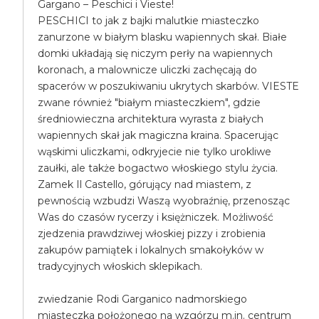
Gargano – Peschici i Vieste!
PESCHICI to jak z bajki malutkie miasteczko
zanurzone w białym blasku wapiennych skał. Białe
domki układają się niczym perły na wapiennych
koronach, a malownicze uliczki zachęcają do
spacerów w poszukiwaniu ukrytych skarbów. VIESTE
zwane również "białym miasteczkiem", gdzie
średniowieczna architektura wyrasta z białych
wapiennych skał jak magiczna kraina. Spacerując
wąskimi uliczkami, odkryjecie nie tylko urokliwe
zaułki, ale także bogactwo włoskiego stylu życia.
Zamek Il Castello, górujący nad miastem, z
pewnością wzbudzi Waszą wyobraźnię, przenosząc
Was do czasów rycerzy i księżniczek. Możliwość
zjedzenia prawdziwej włoskiej pizzy i zrobienia
zakupów pamiątek i lokalnych smakołyków w
tradycyjnych włoskich sklepikach.
zwiedzanie Rodi Garganico nadmorskiego
miasteczka położonego na wzgórzu m.in. centrum