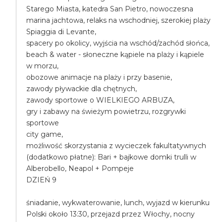
Starego Miasta, katedra San Pietro, nowoczesna
marina jachtowa, relaks na wschodniej, szerokiej plaży
Spiaggia di Levante,
spacery po okolicy, wyjścia na wschód/zachód słońca,
beach & water - słoneczne kąpiele na plaży i kąpiele
w morzu,
obozowe animacje na plaży i przy basenie,
zawody pływackie dla chętnych,
zawody sportowe o WIELKIEGO ARBUZA,
gry i zabawy na świeżym powietrzu, rozgrywki
sportowe
city game,
możliwość skorzystania z wycieczek fakultatywnych
(dodatkowo płatne): Bari + bajkowe domki trulli w
Alberobello, Neapol + Pompeje
DZIEŃ 9
śniadanie, wykwaterowanie, lunch, wyjazd w kierunku
Polski około 13:30, przejazd przez Włochy, nocny