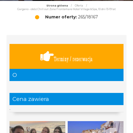
Strona główna
/
Oferta
/
Gargano - obóz Chill out Zone Frontemare Hotel Village & Spa, 10 dni 13-19 lat
Numer oferty:
265/18167
Terminy / rezerwacja
O
Cena zawiera
.