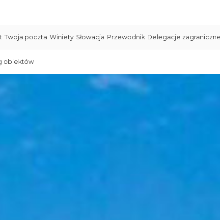
t
Twoja poczta
Winiety
Słowacja
Przewodnik
Delegacje zagraniczn
g obiektów