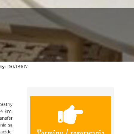
ty:
160/18107
płatny
,4 km.
ansfer
nia są
Terminy / rezerwacja
każdej