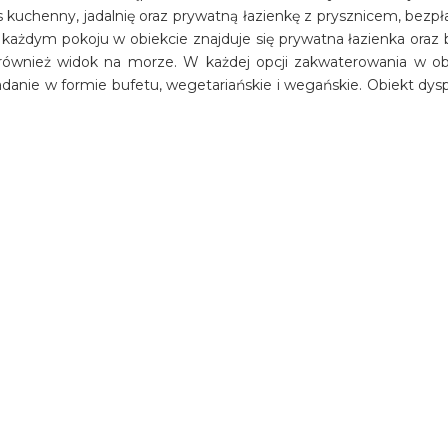
kuchenny, jadalnię oraz prywatną łazienkę z prysznicem, bezp
żdym pokoju w obiekcie znajduje się prywatna łazienka oraz b
 również widok na morze. W każdej opcji zakwaterowania w ob
iadanie w formie bufetu, wegetariańskie i wegańskie. Obiekt dys