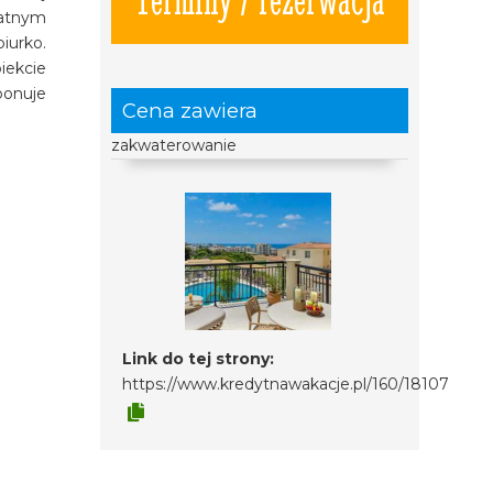
łatnym
iurko.
iekcie
ponuje
Cena zawiera
zakwaterowanie
Link do tej strony:
https://www.kredytnawakacje.pl/160/18107