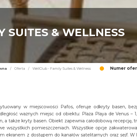
Y SUITES & WELLNESS
Numer ofer
ówna
/
Oferta
/
WellClub - Family Suites & Wellness
sytuowany w miejscowości Pafos, oferuje odkryty basen, bez
dległość ważnych miejsc od obiektu: Plaża Playa de Venus – 1
n, a także kryty basen. Obiekt zapewnia całodobową recepcję, tr
i we wszystkich pomieszczeniach. Wszystkie opcje zakwaterowa
im ekranem z dostępem do kanałów satelitarnych oraz sejf. W 