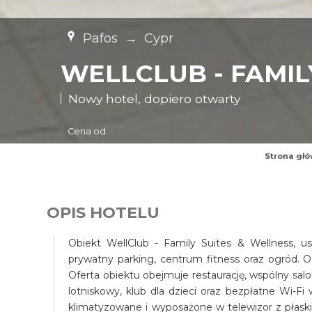
Pafos
→
Cypr
WELLCLUB - FAMIL
Nowy hotel, dopiero otwarty
Cena od
Strona gł
OPIS HOTELU
Obiekt WellClub - Family Suites & Wellness, u
prywatny parking, centrum fitness oraz ogród. O
Oferta obiektu obejmuje restaurację, wspólny salo
lotniskowy, klub dla dzieci oraz bezpłatne Wi-F
klimatyzowane i wyposażone w telewizor z płask